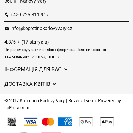
360 01 Karlovy Vary
+420 725 811 917
info@kopretinakarlovyvary.cz
4.8/5 ⭐ (17 відгуків)
Чи рекомендуватиме клієнт флориста після виконання
замовлення? ТАК = 5⭐, НІ = 1⭐
ІНФОРМАЦІЯ ДЛЯ ВАС
Загальні умови ведення господарської діяльності
ДОСТАВКА КВІТІВ
Захист персональних даних
Вартість доставки
Час доставки квітів – огляд можливостей
© 2017 Kopretina Karlovy Vary | Rozvoz květin. Powered by
Куди ми доставляємо квіти
LaFlora.com
.
Файли cookie
Контакти