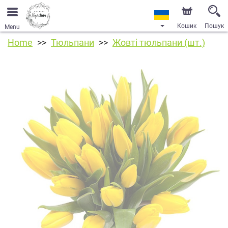
Кошик
Пошук
Menu
Home
Тюльпани
Жовті тюльпани (шт.)