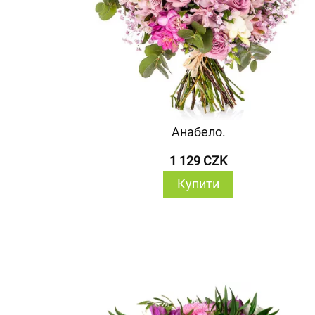
Анабело.
1 129 CZK
Купити