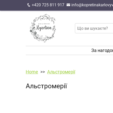
+420 725 811 917
info@kopretinakarlovyv
За нагод
Home
Альстромерії
Альстромерії