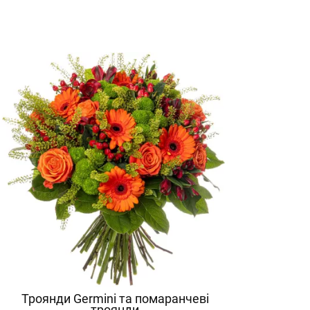
Троянди Germini та помаранчеві
троянди