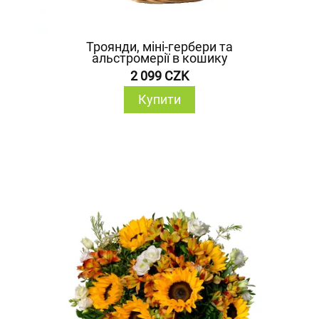
Троянди, міні-гербери та
альстромерії в кошику
2 099 CZK
Купити