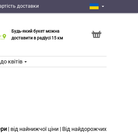
артість доставки
Будь-який букет можна
Послуга Click & Collect
доставити в радіусі 15 км
до квітів
ери
|
від найнижчої ціни
|
Від найдорожчих