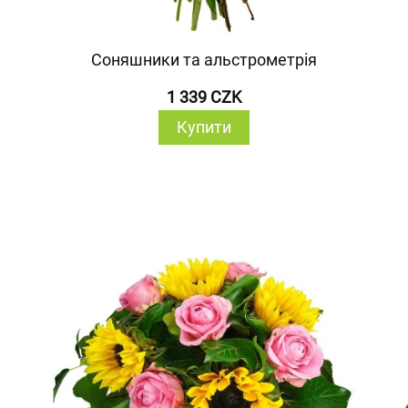
Соняшники та альстрометрія
1 339 CZK
Купити