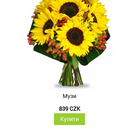
Музи
839 CZK
Купити