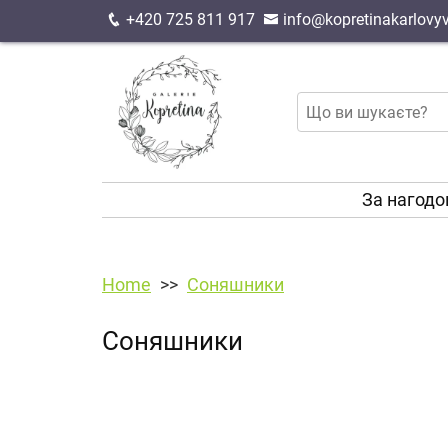
+420 725 811 917
info@kopretinakarlovyv
За нагод
Home
Соняшники
Соняшники