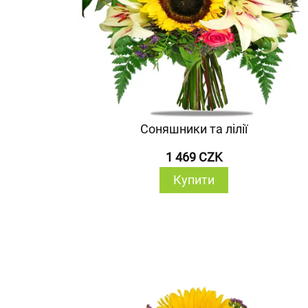
Соняшники та лілії
1 469 CZK
Купити