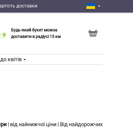
артість доставки
Будь-який букет можна
Послуга Click & Collect
доставити в радіусі 15 км
до квітів
ери
|
від найнижчої ціни
|
Від найдорожчих