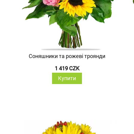
Соняшники та рожеві троянди
1 419 CZK
Купити