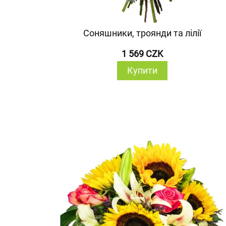
Соняшники, троянди та лілії
1 569 CZK
Купити