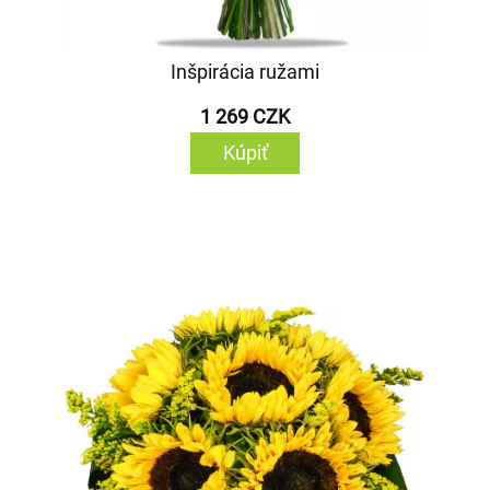
Inšpirácia ružami
1 269 CZK
Kúpiť