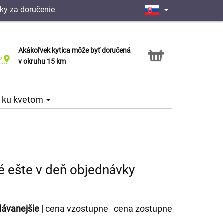
ky za doručenie
Akákoľvek kytica môže byť doručená
Služba Click & Collect
v okruhu 15 km
 ku kvetom
é ešte v deň objednávky
dávanejšie
|
cena vzostupne
|
cena zostupne