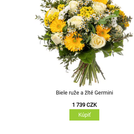
Biele ruže a žlté Germini
1 739 CZK
Kúpiť