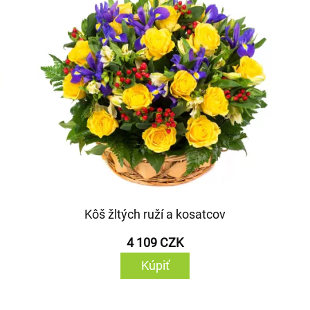
Kôš žltých ruží a kosatcov
4 109 CZK
Kúpiť