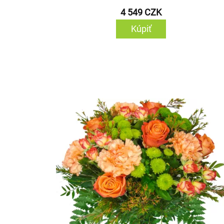
4 549 CZK
Kúpiť