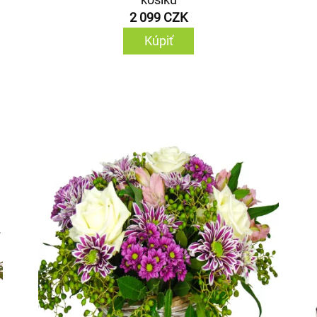
2 099 CZK
Kúpiť