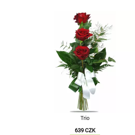
Trio
639 CZK