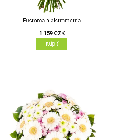
Eustoma a alstrometria
1 159 CZK
Kúpiť