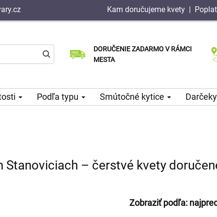
ary.cz
Kam doručujeme kvety
|
Poplat
DORUČENIE ZADARMO V RÁMCI
Vyberte si dátum doručenia
Doručenie v ten istý deň k dispozícii
MESTA
tosti
Podľa typu
Smútočné kytice
Darčeky
h Stanoviciach – čerstvé kvety doručen
Zobraziť podľa:
najpre