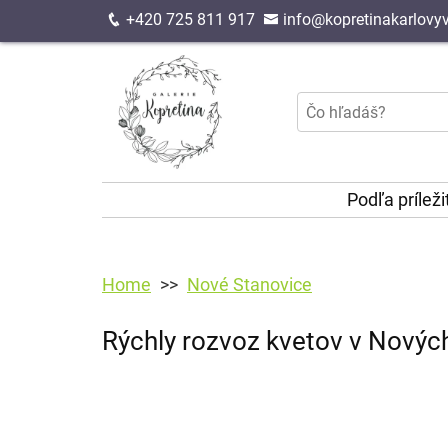
+420 725 811 917
info@kopretinakarlovyv
Podľa príleži
Home
Nové Stanovice
Rýchly rozvoz kvetov v Novýc