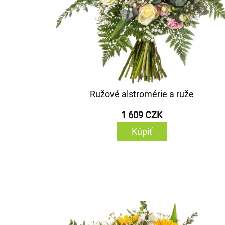
Ružové alstromérie a ruže
1 609 CZK
Kúpiť