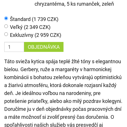
chryzantéma, 5 ks rumanček, zeleň
Štandard (1 739 CZK)
Veľký (2 349 CZK)
Exkluzívny (2 959 CZK)
OBJEDNÁVKA
Táto svieža kytica spája teplé žlté tóny s elegantnou
bielou. Gerbery, ruže a margaréty v harmonickej
kombinácii s bohatou zeleňou vytvárajú optimistickú
a žiarivú atmosféru, ktorá dokonale rozjasní každý
deň. Je ideálnou voľbou na narodeniny, pre
potešenie priateľky, alebo ako milý pozdrav kolegyni.
Doručíme ju v deň objednávky počas pracovných dní
a máte možnosť si zvoliť presný čas doručenia. O
spoľahlivosti našich služieb vás presvedčí aj