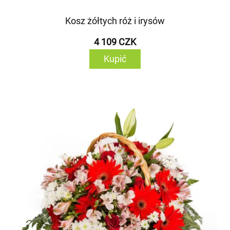
Kosz żółtych róż i irysów
4 109 CZK
Kupić