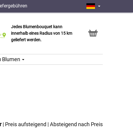
iefergebühren
Jedes Blumenbouquet kann
Click & Collect Service
innerhalb eines Radius von 15 km
geliefert werden.
u Blumen
r
|
Preis aufsteigend
|
Absteigend nach Preis