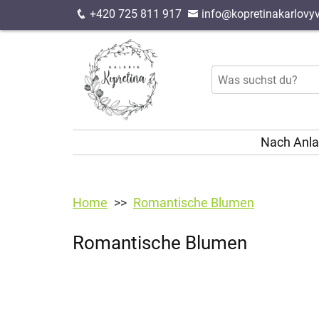
+420 725 811 917
info@kopretinakarlovyv
Nach Anl
Home
Romantische Blumen
Romantische Blumen