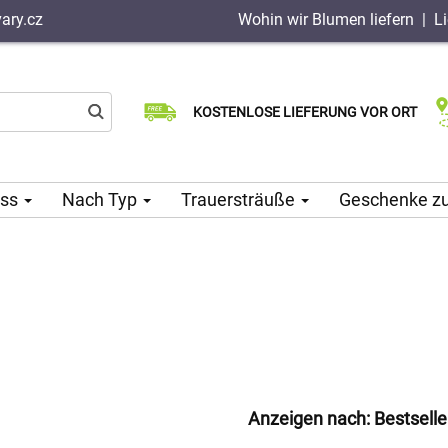
ary.cz
Wohin wir Blumen liefern
|
L
Wählen Sie Ihr Lieferdatum
KOSTENLOSE LIEFERUNG VOR ORT
Lieferung am selben Tag möglich
ass
Nach Typ
Trauersträuße
Geschenke z
Anzeigen nach:
Bestselle