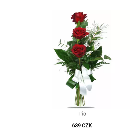
Trio
639 CZK