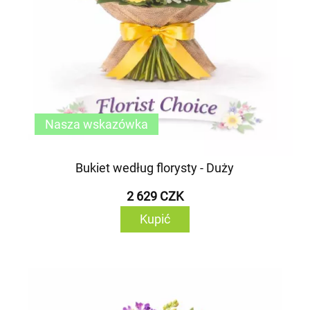
Nasza wskazówka
Bukiet według florysty - Duży
2 629 CZK
Kupić