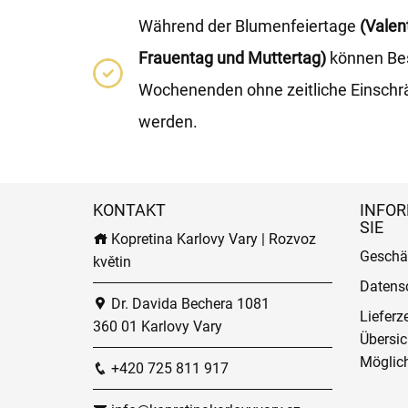
Während der Blumenfeiertage
(Valent
Frauentag und Muttertag)
können Be
Wochenenden ohne zeitliche Einsch
werden.
KONTAKT
INFOR
SIE
Kopretina Karlovy Vary | Rozvoz
Geschä
květin
Datens
Dr. Davida Bechera 1081
Lieferz
360 01 Karlovy Vary
Übersic
Möglich
+420 725 811 917