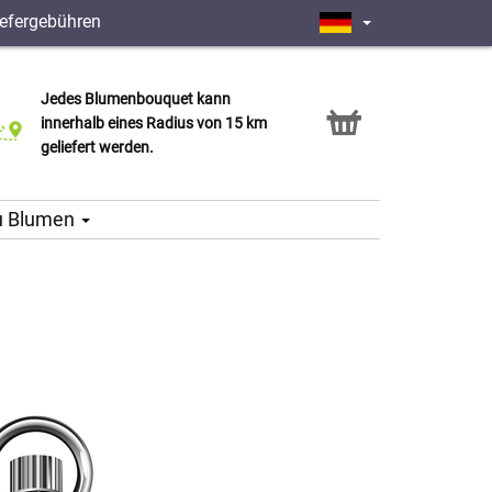
iefergebühren
Jedes Blumenbouquet kann
Click & Collect Service
innerhalb eines Radius von 15 km
geliefert werden.
u Blumen