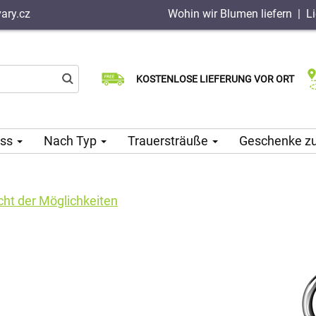
ary.cz
Wohin wir Blumen liefern
|
L
Wählen Sie Ihr Lieferdatum
KOSTENLOSE LIEFERUNG VOR ORT
Lieferung am selben Tag möglich
ass
Nach Typ
Trauersträuße
Geschenke z
cht der Möglichkeiten