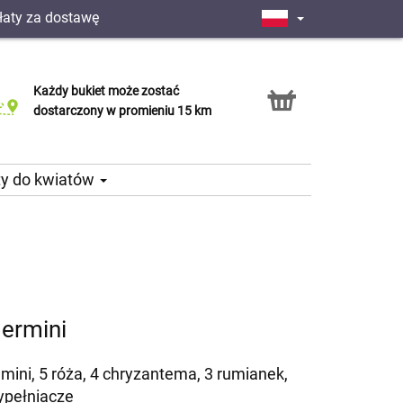
łaty za dostawę
Każdy bukiet może zostać
Usługa Click & Collect
dostarczony w promieniu 15 km
ty do kwiatów
germini
 mini, 5 róża, 4 chryzantema, 3 rumianek,
ypełniacze