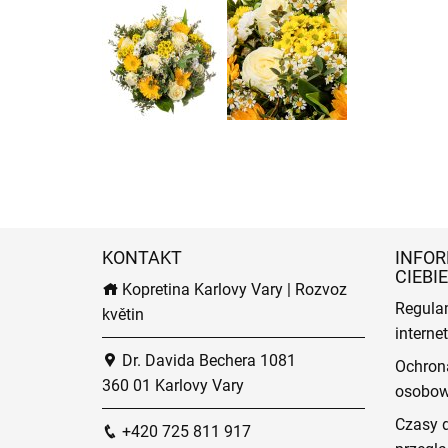
KONTAKT
INFOR
CIEBIE
Kopretina Karlovy Vary | Rozvoz
Regula
květin
intern
Dr. Davida Bechera 1081
Ochron
360 01 Karlovy Vary
osobo
Czasy 
+420 725 811 917