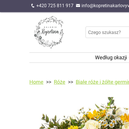
+420 725 811 917
info@kopretinakarlovyv
Według okazji
Home
Róże
Białe róże i żółte germi