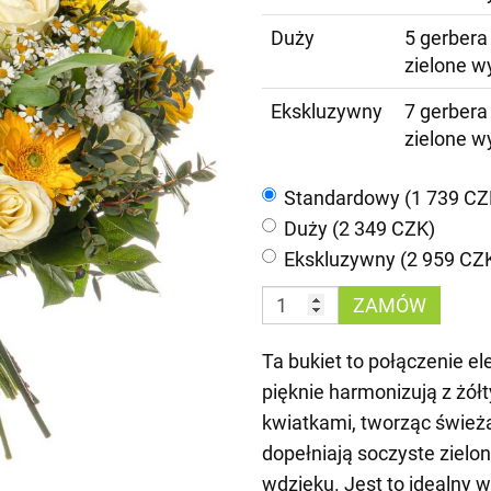
Duży
5 gerbera
zielone w
Ekskluzywny
7 gerbera
zielone w
Standardowy (1 739 CZ
Duży (2 349 CZK)
Ekskluzywny (2 959 CZ
ZAMÓW
Ta bukiet to połączenie ele
pięknie harmonizują z żół
kwiatkami, tworząc śwież
dopełniają soczyste zielon
wdzięku. Jest to idealny 