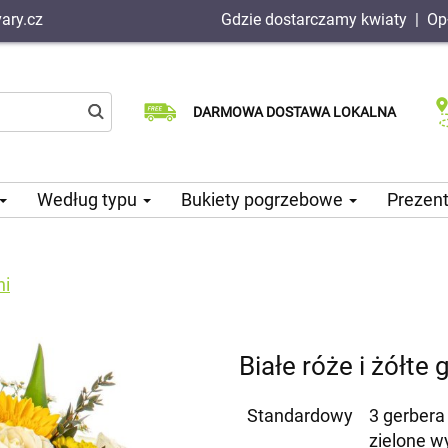
ary.cz
Gdzie dostarczamy kwiaty
|
Op
Dostawa tego samego dnia
Wybierz datę dostawy
DARMOWA DOSTAWA LOKALNA
dostępna
Według typu
Bukiety pogrzebowe
Prezen
ni
Białe róże i żółte 
Standardowy
3 gerbera
zielone w