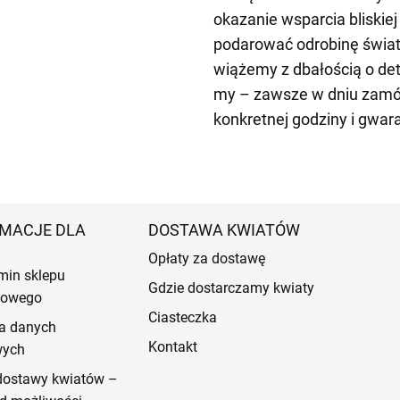
okazanie wsparcia bliskie
podarować odrobinę światł
wiążemy z dbałością o de
my – zawsze w dniu zamów
konkretnej godziny i gwar
MACJE DLA
DOSTAWA KWIATÓW
Opłaty za dostawę
min sklepu
Gdzie dostarczamy kwiaty
etowego
Ciasteczka
a danych
Kontakt
wych
dostawy kwiatów –