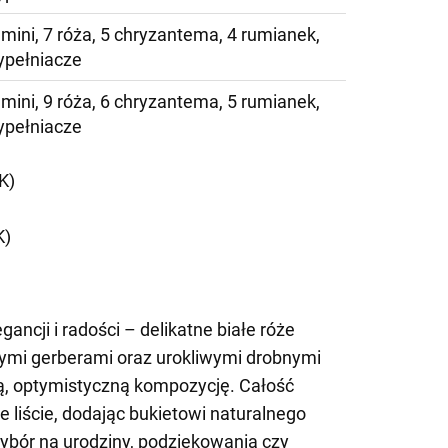
 mini, 7 róża, 5 chryzantema, 4 rumianek,
ypełniacze
 mini, 9 róża, 6 chryzantema, 5 rumianek,
ypełniacze
K)
K)
gancji i radości – delikatne białe róże
tymi gerberami oraz urokliwymi drobnymi
ą, optymistyczną kompozycję. Całość
e liście, dodając bukietowi naturalnego
wybór na urodziny, podziękowania czy