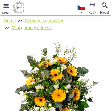
Košík
Hledat
Menu
Home
Gerbery a germínky
Mini gerbery a frézie