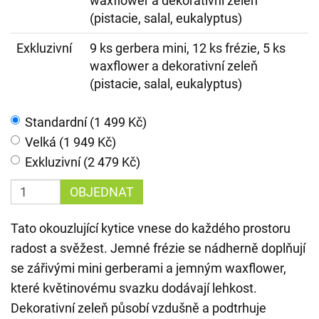
waxflower a dekorativní zeleň
(pistacie, salal, eukalyptus)
Exkluzivní
9 ks gerbera mini, 12 ks frézie, 5 ks
waxflower a dekorativní zeleň
(pistacie, salal, eukalyptus)
Standardní (1 499 Kč)
Velká (1 949 Kč)
Exkluzivní (2 479 Kč)
OBJEDNAT
Tato okouzlující kytice vnese do každého prostoru
radost a svěžest. Jemné frézie se nádherně doplňují
se zářivými mini gerberami a jemným waxflower,
které květinovému svazku dodávají lehkost.
Dekorativní zeleň působí vzdušně a podtrhuje