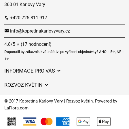
360 01 Karlovy Vary
+420 725 811 917
info@kopretinakarlovyvary.cz
4.8/5 ⭐ (17 hodnocení)
Doporučil by zákazník květinářství po vyřízení objednávky? ANO = 5⭐, NE =
1⭐
INFORMACE PRO VÁS
Obchodní podmínky
ROZVOZ KVĚTIN
Ochrana osobních údajů
Ceny za doručení
Často kladené dotazy
© 2017 Kopretina Karlovy Vary | Rozvoz květin. Powered by
Kam doručujeme květiny
LaFlora.com
.
Časy doručení květin – přehled možností
Cookies
O nás
Kontakt