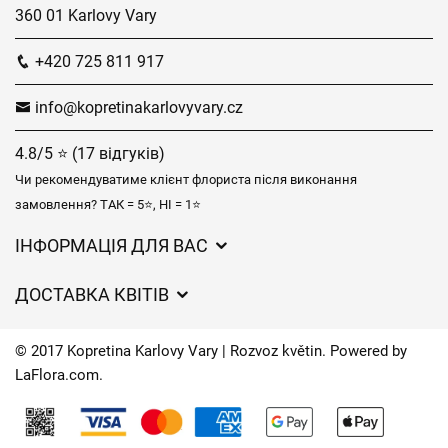
360 01 Karlovy Vary
+420 725 811 917
info@kopretinakarlovyvary.cz
4.8/5 ⭐ (17 відгуків)
Чи рекомендуватиме клієнт флориста після виконання
замовлення? ТАК = 5⭐, НІ = 1⭐
ІНФОРМАЦІЯ ДЛЯ ВАС
Загальні умови ведення господарської діяльності
ДОСТАВКА КВІТІВ
Захист персональних даних
Вартість доставки
Час доставки квітів – огляд можливостей
© 2017 Kopretina Karlovy Vary | Rozvoz květin. Powered by
Куди ми доставляємо квіти
LaFlora.com
.
Файли cookie
Контакти