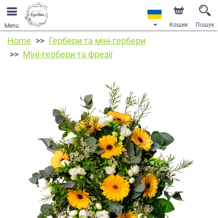
Кошик
Пошук
Menu
Home
Гербери та міні-гербери
Міні-гербери та фрезії