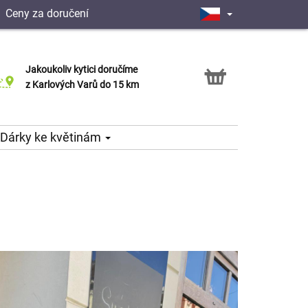
|
Ceny za doručení
Jakoukoliv kytici doručíme
Možnost vyzvednout v naší květince
z Karlových Varů do 15 km
Dárky ke květinám