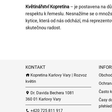
Květinářství Kopretina
– je postavena na dů
respektu k řemeslu. Nesnažíme se o množstv
kytice, která od nás odchází, má reprezentov
skutečnou radost.
KONTAKT
INFOR
Kopretina Karlovy Vary | Rozvoz
Obchod
květin
Ochran
Často k
Dr. Davida Bechera 1081
360 01 Karlovy Vary
Časy do
přehled
+420 725 811 917