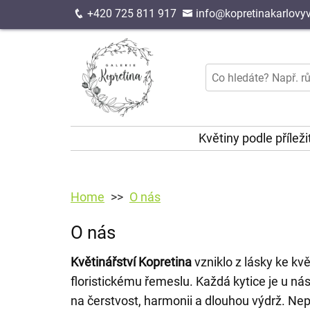
+420 725 811 917
info@kopretinakarlovyv
Květiny podle příleži
Home
O nás
O nás
Květinářství Kopretina
vzniklo z lásky ke k
floristickému řemeslu. Každá kytice je u n
na čerstvost, harmonii a dlouhou výdrž. Ne