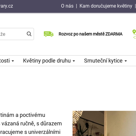
ary.cz
O nás
|
Kam doručujeme květiny
Doručujeme již v den objednávky
Rozvoz po našem městě ZDARMA
Možný výběr času a dne doručení
tosti
Květiny podle druhu
Smuteční kytice
větinám a poctivému
ás vázaná ručně, s důrazem
pracujeme s univerzálními