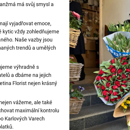
ranžmá má svůj smysl a
mají vyjadřovat emoce,
rbě kytic vždy zohledňujeme
vaného. Naše vazby jsou
hnaných trendů a umělých
acujeme výhradně s
telů a dbáme na jejich
etina Florist nejen krásný
 nejen vážeme, ale také
hovat maximální kontrolu
po Karlových Varech
latků.