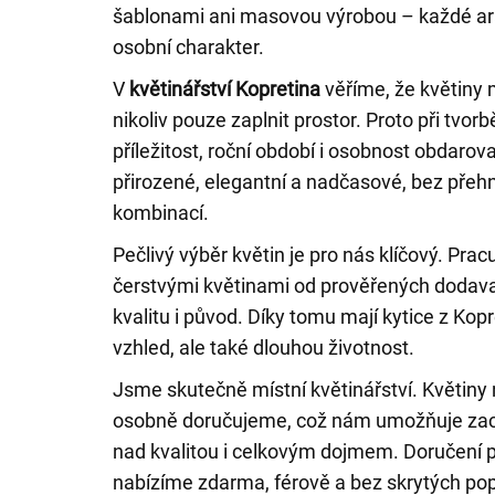
šablonami ani masovou výrobou – každé a
osobní charakter.
V
květinářství Kopretina
věříme, že květiny 
nikoliv pouze zaplnit prostor. Proto při tvo
příležitost, roční období i osobnost obdaro
přirozené, elegantní a nadčasové, bez pře
kombinací.
Pečlivý výběr květin je pro nás klíčový. Pr
čerstvými květinami od prověřených dodava
kvalitu i původ. Díky tomu mají kytice z Kopr
vzhled, ale také dlouhou životnost.
Jsme skutečně místní květinářství. Květiny
osobně doručujeme, což nám umožňuje zac
nad kvalitou i celkovým dojmem. Doručení 
nabízíme zdarma, férově a bez skrytých pop