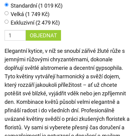
Standardní (1 019 Kč)
Velká (1 749 Kč)
Exkluzivní (2 479 Kč)
OBJEDNAT
Elegantní kytice, v níž se snoubí zářivé žluté růže s
jemnými růžovými chryzantémami, dokonale
doplňují světlé alstromerie a decentní gypsophila.
Tyto květiny vytvářejí harmonický a svěží dojem,
který rozzáří jakoukoli příležitost – ať už chcete
potěšit své blízké, vyjádřit vděk nebo jen zpříjemnit
den. Kombinace květů působí velmi elegantně a
přináší radost i do všedních dní. Profesionálně
uvázané květiny svědčí o práci zkušených floristek a
floristů. Vy sami si vyberete přesný čas doručení a
samozřejmostí je potvrzení o doručení e-mailem.