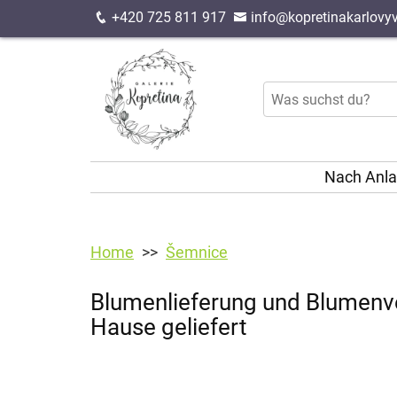
+420 725 811 917
info@kopretinakarlovyv
Nach Anl
Home
Šemnice
Blumenlieferung und Blumenve
Hause geliefert