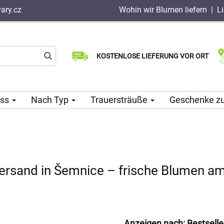
ary.cz
Wohin wir Blumen liefern
|
L
Wählen Sie Ihr Lieferdatum
KOSTENLOSE LIEFERUNG VOR ORT
Lieferung am selben Tag möglich
ass
Nach Typ
Trauersträuße
Geschenke z
rsand in Šemnice – frische Blumen am
Anzeigen nach:
Bestselle