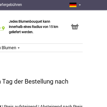
iefergebühren
Jedes Blumenbouquet kann
Click & Collect Service
innerhalb eines Radius von 15 km
geliefert werden.
u Blumen
 Tag der Bestellung nach
r
|
Preis aufsteigend
|
Absteigend nach Preis