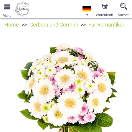
Warenkorb
Suchen
Menu
Home
Gerbera und Germini
Für Romantiker