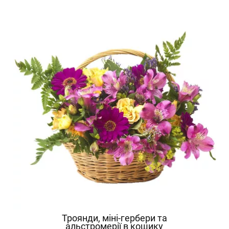
Троянди, міні-гербери та
альстромерії в кошику