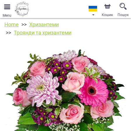
Кошик
Пошук
Menu
Home
Хризантеми
Троянди та хризантеми