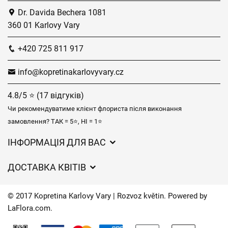
Dr. Davida Bechera 1081
360 01 Karlovy Vary
+420 725 811 917
info@kopretinakarlovyvary.cz
4.8/5 ⭐ (17 відгуків)
Чи рекомендуватиме клієнт флориста після виконання
замовлення? ТАК = 5⭐, НІ = 1⭐
ІНФОРМАЦІЯ ДЛЯ ВАС
Загальні умови ведення господарської діяльності
ДОСТАВКА КВІТІВ
Захист персональних даних
Вартість доставки
Час доставки квітів – огляд можливостей
© 2017 Kopretina Karlovy Vary | Rozvoz květin. Powered by
Куди ми доставляємо квіти
LaFlora.com
.
Файли cookie