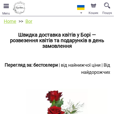
Кошик
Пошук
Menu
Home
Bor
Швидка доставка квітів у Борі —
розвезення квітів та подарунків в день
замовлення
Перегляд за:
бестселери
|
від найнижчої ціни
|
Від
найдорожчих