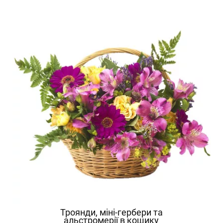
Троянди, міні-гербери та
альстромерії в кошику