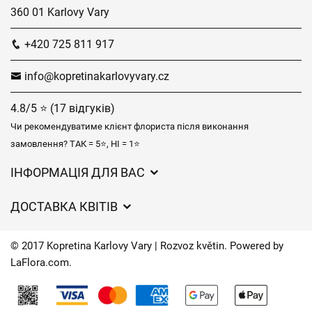
360 01 Karlovy Vary
+420 725 811 917
info@kopretinakarlovyvary.cz
4.8/5 ⭐ (17 відгуків)
Чи рекомендуватиме клієнт флориста після виконання
замовлення? ТАК = 5⭐, НІ = 1⭐
ІНФОРМАЦІЯ ДЛЯ ВАС
Загальні умови ведення господарської діяльності
ДОСТАВКА КВІТІВ
Захист персональних даних
Вартість доставки
Час доставки квітів – огляд можливостей
© 2017 Kopretina Karlovy Vary | Rozvoz květin. Powered by
Куди ми доставляємо квіти
LaFlora.com
.
Файли cookie
Контакти