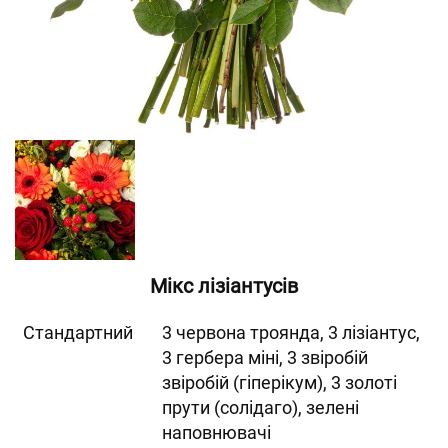
Мікс лізіантусів
Cтандартний
3 червона троянда, 3 лізіантус,
3 гербера міні, 3 звіробій
звіробій (гіперікум), 3 золоті
прути (солідаго), зелені
наповнювачі