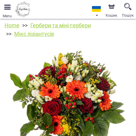
Кошик
Пошук
Menu
Home
Гербери та міні-гербери
Мікс лізіантусів