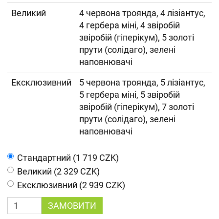
Великий
4 червона троянда, 4 лізіантус,
4 гербера міні, 4 звіробій
звіробій (гіперікум), 5 золоті
прути (солідаго), зелені
наповнювачі
Ексклюзивний
5 червона троянда, 5 лізіантус,
5 гербера міні, 5 звіробій
звіробій (гіперікум), 7 золоті
прути (солідаго), зелені
наповнювачі
Cтандартний (1 719 CZK)
Великий (2 329 CZK)
Ексклюзивний (2 939 CZK)
ЗАМОВИТИ