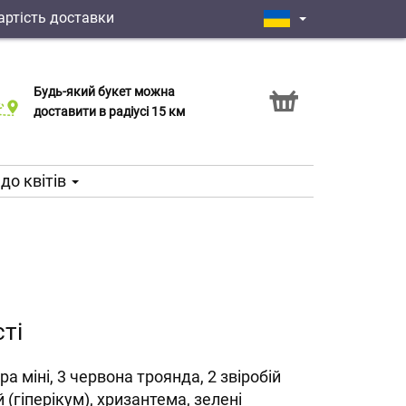
артість доставки
Будь-який букет можна
Послуга Click & Collect
доставити в радіусі 15 км
до квітів
ті
ра міні, 3 червона троянда, 2 звіробій
й (гіперікум), хризантема, зелені