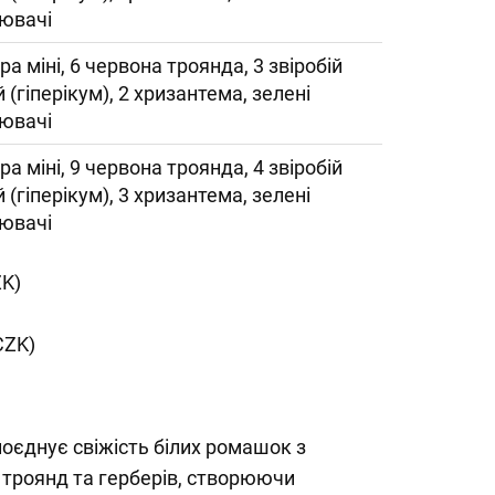
ювачі
ра міні, 6 червона троянда, 3 звіробій
й (гіперікум), 2 хризантема, зелені
ювачі
ра міні, 9 червона троянда, 4 звіробій
й (гіперікум), 3 хризантема, зелені
ювачі
ZK)
CZK)
оєднує свіжість білих ромашок з
 троянд та герберів, створюючи