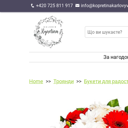
+420 725 811 917
info@kopretinakarlovyv
За нагод
Home
Троянди
Букети для радост