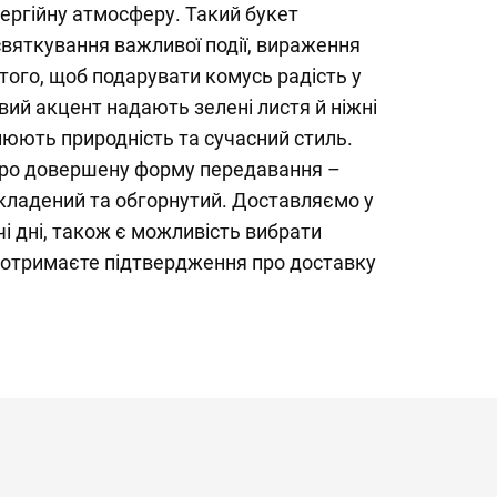
нергійну атмосферу. Такий букет
святкування важливої події, вираження
 того, щоб подарувати комусь радість у
ий акцент надають зелені листя й ніжні
слюють природність та сучасний стиль.
про довершену форму передавання –
складений та обгорнутий. Доставляємо у
і дні, також є можливість вибрати
и отримаєте підтвердження про доставку