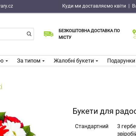
ary.cz
Куди ми доставляємо квіти
|
В
БЕЗКОШТОВНА ДОСТАВКА ПО
Виберіть дату доставки
Доставка в той же день доступна
МІСТУ
ою
За типом
Жалобні букети
Подарунки 
і
Букети для радос
Cтандартний
3 гербе
звіробі