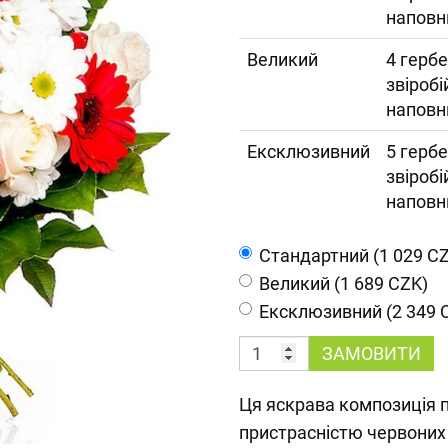
наповн
Великий
4 гербе
звіробі
наповн
Ексклюзивний
5 гербе
звіробі
наповн
Cтандартний (1 029 C
Великий (1 689 CZK)
Ексклюзивний (2 349 
ЗАМОВИТИ
Ця яскрава композиція п
пристрасністю червоних