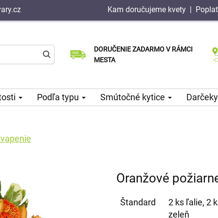
ary.cz
Kam doručujeme kvety
|
Poplat
DORUČENIE ZADARMO V RÁMCI
Vyberte si dátum doručenia
Doručenie v ten istý deň k dispozícii
MESTA
tosti
Podľa typu
Smútočné kytice
Darčeky
kvapenie
Oranžové požiarn
Štandard
2 ks ľalie, 2
zeleň