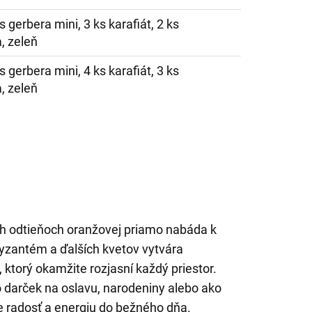
ks gerbera mini, 3 ks karafiát, 2 ks
, zeleň
ks gerbera mini, 4 ks karafiát, 3 ks
, zeleň
ých odtieňoch oranžovej priamo nabáda k
ryzantém a ďalších kvetov vytvára
 ktorý okamžite rozjasní každý priestor.
o darček na oslavu, narodeniny alebo ako
ie radosť a energiu do bežného dňa.