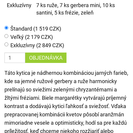
Exkluzívny
7 ks ruže, 7 ks gerbera mini, 10 ks
santini, 5 ks frézie, zeleň
Štandard (1 519 CZK)
Veľký (2 179 CZK)
Exkluzívny (2 849 CZK)
OBJEDNÁVKA
Táto kytica je nádhernou kombináciou jarných farieb,
kde sa jemné ružové gerbery a ruže harmonicky
prelínajú so sviežimi zelenými chryzantémami a
žltými fréziami. Biele margarétky vytvárajú príjemný
kontrast a dodávajú kytici ľahkosť a sviežosť. Vďaka
prepracovanej kombinácii kvetov pôsobí aranžmán
mimoriadne vesele a optimisticky, hodí sa pre každú
príležitosť, keď chceme niekoho rozžiariť alebo