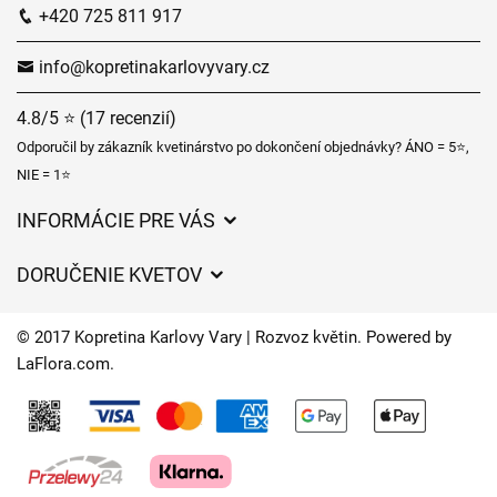
+420 725 811 917
info@kopretinakarlovyvary.cz
4.8/5 ⭐ (17 recenzií)
Odporučil by zákazník kvetinárstvo po dokončení objednávky? ÁNO = 5⭐,
NIE = 1⭐
INFORMÁCIE PRE VÁS
Všeobecné obchodné podmienky
DORUČENIE KVETOV
Ochrana osobných údajov
Poplatky za doručenie
Časy doručenia kvetov – prehľad možností
© 2017 Kopretina Karlovy Vary | Rozvoz květin. Powered by
Kam doručujeme kvety
LaFlora.com
.
Súbory cookie
Kontaktujte nás