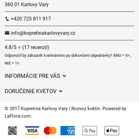
360 01 Karlovy Vary
+420 725 811 917
info@kopretinakarlovyvary.cz
4.8/5 ⭐ (17 recenzií)
Odporučil by zákazník kvetinárstvo po dokončení objednávky? ÁNO = 5⭐,
NIE = 1⭐
INFORMÁCIE PRE VÁS
Všeobecné obchodné podmienky
DORUČENIE KVETOV
Ochrana osobných údajov
Poplatky za doručenie
Časy doručenia kvetov – prehľad možností
© 2017 Kopretina Karlovy Vary | Rozvoz květin. Powered by
Kam doručujeme kvety
LaFlora.com
.
Súbory cookie
Kontaktujte nás