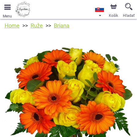
Košík
Hľadať
Menu
Home
Ruže
Briana