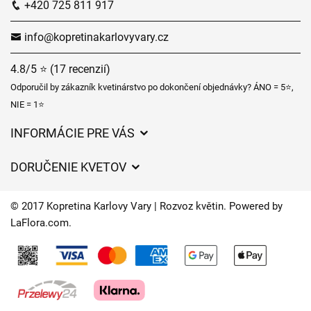
+420 725 811 917
info@kopretinakarlovyvary.cz
4.8/5 ⭐ (17 recenzií)
Odporučil by zákazník kvetinárstvo po dokončení objednávky? ÁNO = 5⭐,
NIE = 1⭐
INFORMÁCIE PRE VÁS
Všeobecné obchodné podmienky
DORUČENIE KVETOV
Ochrana osobných údajov
Poplatky za doručenie
Časy doručenia kvetov – prehľad možností
© 2017 Kopretina Karlovy Vary | Rozvoz květin. Powered by
Kam doručujeme kvety
LaFlora.com
.
Súbory cookie
Kontaktujte nás