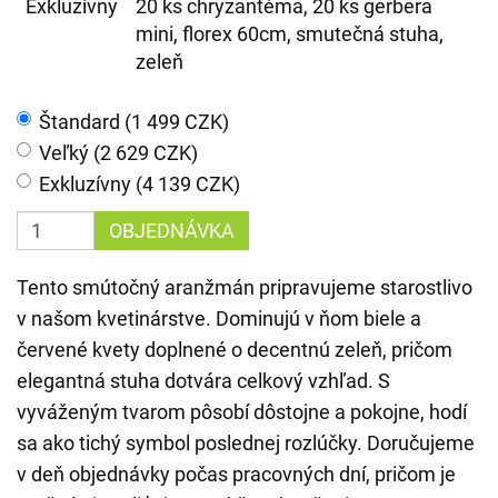
Exkluzívny
20 ks chryzantéma, 20 ks gerbera
mini, florex 60cm, smutečná stuha,
zeleň
Štandard (1 499 CZK)
Veľký (2 629 CZK)
Exkluzívny (4 139 CZK)
OBJEDNÁVKA
Tento smútočný aranžmán pripravujeme starostlivo
v našom kvetinárstve. Dominujú v ňom biele a
červené kvety doplnené o decentnú zeleň, pričom
elegantná stuha dotvára celkový vzhľad. S
vyváženým tvarom pôsobí dôstojne a pokojne, hodí
sa ako tichý symbol poslednej rozlúčky. Doručujeme
v deň objednávky počas pracovných dní, pričom je