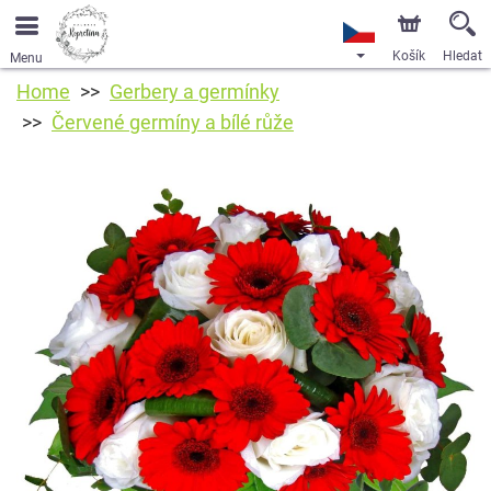
Košík
Hledat
Menu
Home
Gerbery a germínky
Červené germíny a bílé růže