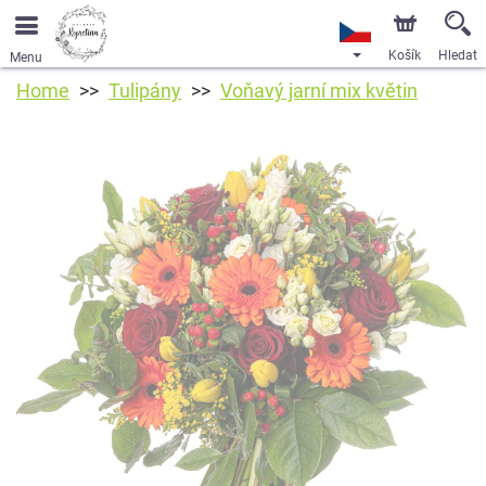
Košík
Hledat
Menu
Home
Tulipány
Voňavý jarní mix květin