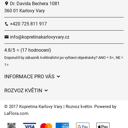
Dr. Davida Bechera 1081
360 01 Karlovy Vary
+420 725 811 917
info@kopretinakarlovyvary.cz
4.8/5 ⭐ (17 hodnocení)
Doporučil by zákazník květinářství po vyřízení objednávky? ANO = 5⭐, NE =
1⭐
INFORMACE PRO VÁS
Obchodní podmínky
ROZVOZ KVĚTIN
Ochrana osobních údajů
Ceny za doručení
Často kladené dotazy
© 2017 Kopretina Karlovy Vary | Rozvoz květin. Powered by
Kam doručujeme květiny
LaFlora.com
.
Časy doručení květin – přehled možností
Cookies
O nás
Kontakt