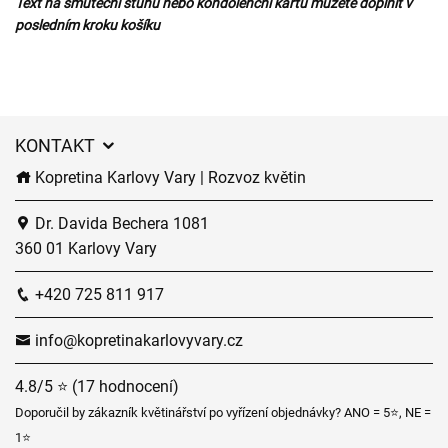
Text na smuteční stuhu nebo kondolenční kartu můžete doplnit v
posledním kroku košíku
KONTAKT
Kopretina Karlovy Vary | Rozvoz květin
Dr. Davida Bechera 1081
360 01 Karlovy Vary
+420 725 811 917
info@kopretinakarlovyvary.cz
4.8/5 ⭐ (17 hodnocení)
Doporučil by zákazník květinářství po vyřízení objednávky? ANO = 5⭐, NE =
1⭐