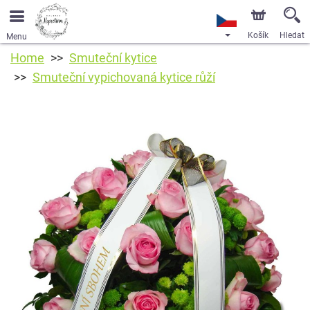
Košík
Hledat
Menu
Home
Smuteční kytice
Smuteční vypichovaná kytice růží