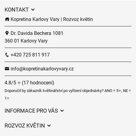
KONTAKT
Kopretina Karlovy Vary | Rozvoz květin
Dr. Davida Bechera 1081
360 01 Karlovy Vary
+420 725 811 917
info@kopretinakarlovyvary.cz
4.8/5 ⭐ (17 hodnocení)
Doporučil by zákazník květinářství po vyřízení objednávky? ANO = 5⭐, NE =
1⭐
INFORMACE PRO VÁS
Obchodní podmínky
ROZVOZ KVĚTIN
Ochrana osobních údajů
Ceny za doručení