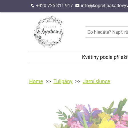
+420 725 811 917
info@kopretinakarlovyv
Květiny podle příleži
Home
Tulipány
Jarní slunce