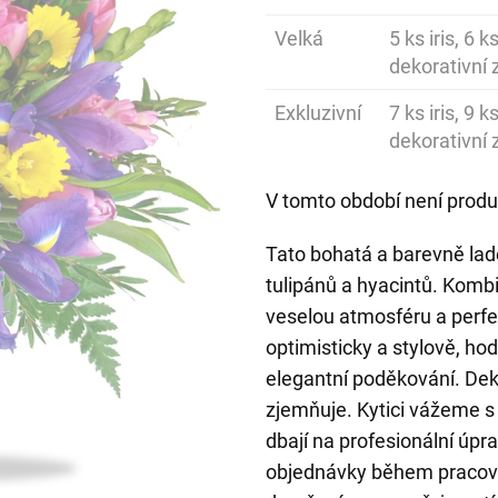
Velká
5 ks iris, 6 
dekorativní 
Exkluzivní
7 ks iris, 9 
dekorativní 
V tomto období není produ
Tato bohatá a barevně ladě
tulipánů a hyacintů. Kombin
veselou atmosféru a perfek
optimisticky a stylově, hod
elegantní poděkování. Dek
zjemňuje. Kytici vážeme s 
dbají na profesionální úp
objednávky během pracovní