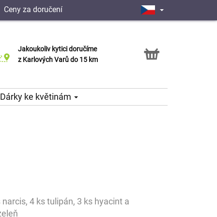
|
Ceny za doručení
Jakoukoliv kytici doručíme
Možnost vyzvednout v naší květince
z Karlových Varů do 15 km
Dárky ke květinám
ks narcis, 4 ks tulipán, 3 ks hyacint a
zeleň