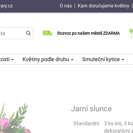
ary.cz
O nás
|
Kam doručujeme květiny
Doručujeme již v den objednávky
Rozvoz po našem městě ZDARMA
Možný výběr času a dne doručení
tosti
Květiny podle druhu
Smuteční kytice
Jarní slunce
Standardní
3 ks iris, 3 
dekorativní 