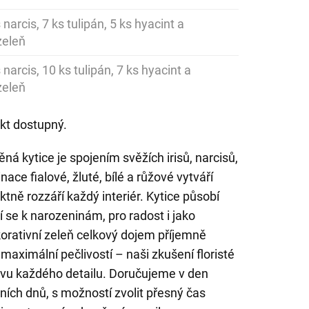
ks narcis, 7 ks tulipán, 5 ks hyacint a
zeleň
ks narcis, 10 ks tulipán, 7 ks hyacint a
zeleň
kt dostupný.
ná kytice je spojením svěžích irisů, narcisů,
ace fialové, žluté, bílé a růžové vytváří
tně rozzáří každý interiér. Kytice působí
í se k narozeninám, pro radost i jako
orativní zeleň celkový dojem příjemně
maximální pečlivostí – naši zkušení floristé
ravu každého detailu. Doručujeme v den
ch dnů, s možností zvolit přesný čas