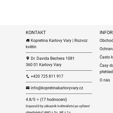
KONTAKT
INFOR
Kopretina Karlovy Vary | Rozvoz
Obchod
květin
Ochran
Často k
Dr. Davida Bechera 1081
360 01 Karlovy Vary
Časy do
přehled
+420 725 811 917
O nás
info@kopretinakarlovyvary.cz
4.8/5 ⭐ (17 hodnocení)
Doporučil by zákazník květinářství po vyřízení
objednávky? ANO = 5⭐, NE = 1⭐