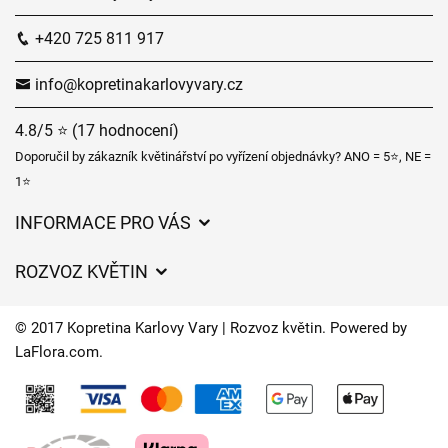
+420 725 811 917
info@kopretinakarlovyvary.cz
4.8/5 ⭐ (17 hodnocení)
Doporučil by zákazník květinářství po vyřízení objednávky? ANO = 5⭐, NE =
1⭐
INFORMACE PRO VÁS
Obchodní podmínky
ROZVOZ KVĚTIN
Ochrana osobních údajů
Ceny za doručení
Často kladené dotazy
© 2017 Kopretina Karlovy Vary | Rozvoz květin. Powered by
Kam doručujeme květiny
LaFlora.com
.
Časy doručení květin – přehled možností
Cookies
O nás
Kontakt