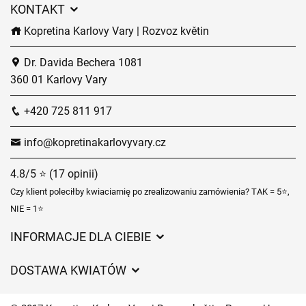
KONTAKT
Kopretina Karlovy Vary | Rozvoz květin
Dr. Davida Bechera 1081
360 01 Karlovy Vary
+420 725 811 917
info@kopretinakarlovyvary.cz
4.8/5 ⭐ (17 opinii)
Czy klient poleciłby kwiaciarnię po zrealizowaniu zamówienia? TAK = 5⭐,
NIE = 1⭐
INFORMACJE DLA CIEBIE
Regulamin sklepu internetowego
DOSTAWA KWIATÓW
Ochrona danych osobowych
Opłaty za dostawę
Czasy dostawy kwiatów – przegląd możliwości