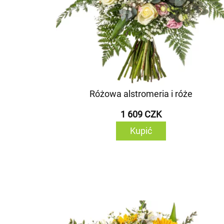
Różowa alstromeria i róże
1 609 CZK
Kupić