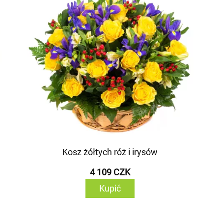
Kosz żółtych róż i irysów
4 109 CZK
Kupić