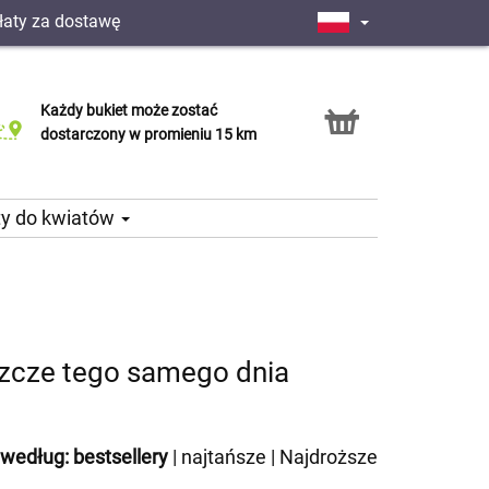
łaty za dostawę
Każdy bukiet może zostać
Usługa Click & Collect
dostarczony w promieniu 15 km
ty do kwiatów
szcze tego samego dnia
 według:
bestsellery
|
najtańsze
|
Najdroższe