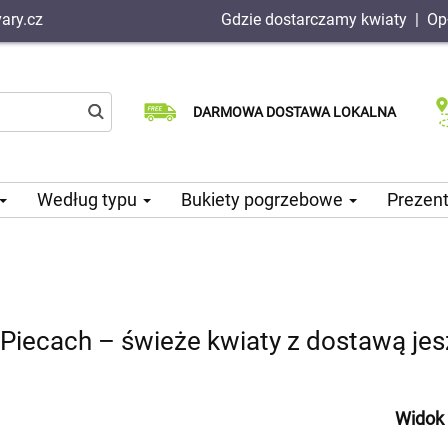
ary.cz
Gdzie dostarczamy kwiaty
|
Op
Dostawa tego samego dnia
Wybierz datę dostawy
DARMOWA DOSTAWA LOKALNA
dostępna
Według typu
Bukiety pogrzebowe
Prezen
iecach – świeże kwiaty z dostawą je
Widok