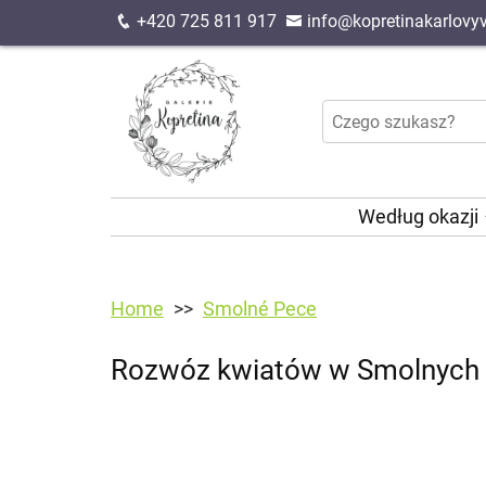
+420 725 811 917
info@kopretinakarlovyv
Według okazji
Home
Smolné Pece
Rozwóz kwiatów w Smolnych P