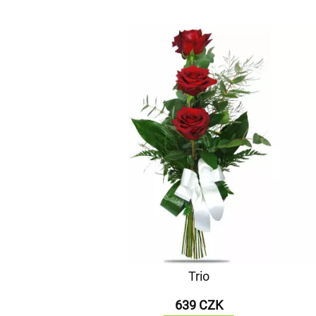
Trio
639 CZK