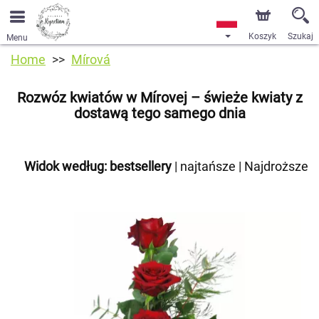
Koszyk
Szukaj
Menu
Home
Mírová
Rozwóz kwiatów w Mírovej – świeże kwiaty z
dostawą tego samego dnia
Widok według:
bestsellery
|
najtańsze
|
Najdroższe