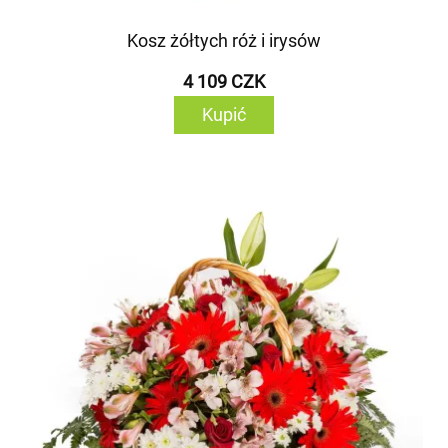
Kosz żółtych róż i irysów
4 109 CZK
Kupić