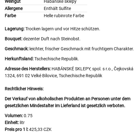
Weingut
Habánské sklepy
Allergene
Enthält Sulfite
Farbe
Helle rubinrote Farbe
Lagerung:
Trocken lagern und vor Hitze schützen.
Bouquet:
dezenter Duft nach Steinobst.
Geschmack:
leichter, frischer Geschmack mit fruchtigem Charakter.
Herkunftsland:
Tschechische Republik.
Adresse des Herstellers:
HABÁNSKÉ SKLEPY, spol. s r.o., Čejkovská
1324, 691 02 Velké Bílovice, Tschechische Republik
Rechtlicher Hinweis:
Der Verkauf von alkoholischen Produkten an Personen unter dem
gesetzlichen Mindestalter im Lieferland ist gesetzlich verboten.
Volumen:
0.75
Einheit:
litr
Preis pro 1 l:
425,33 CZK