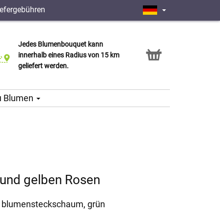
iefergebühren
Jedes Blumenbouquet kann
Click & Collect Service
innerhalb eines Radius von 15 km
geliefert werden.
u Blumen
 und gelben Rosen
 3 blumensteckschaum, grün