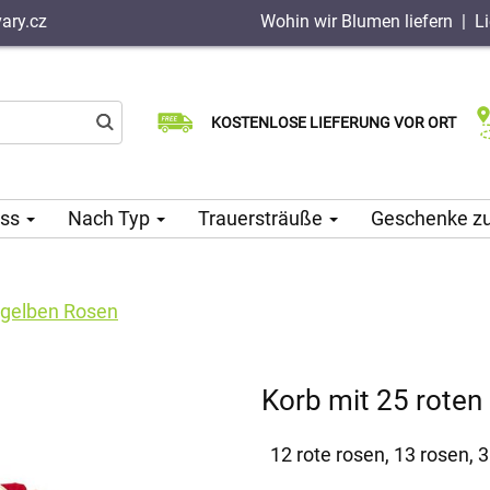
ary.cz
Wohin wir Blumen liefern
|
L
Wählen Sie Ihr Lieferdatum
KOSTENLOSE LIEFERUNG VOR ORT
Lieferung am selben Tag möglich
ass
Nach Typ
Trauersträuße
Geschenke z
 gelben Rosen
Korb mit 25 roten
12 rote rosen, 13 rosen,