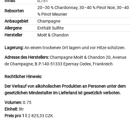
Inhalt
0,75 l
20–30 % Chardonnay, 30–40 % Pinot Noir, 30–40
Rebsorten
% Pinot Meunier
Anbaugebiet
Champagne
Allergene
Enthält Sulfite
Hersteller
Moët & Chandon
Lagerung:
An einem trockenen Ort lagern und vor Hitze schützen.
Adresse des Herstellers:
Champagne Moët & Chandon 20, Avenue
de Champagne, B.P.140-51333 Epernay Cedex, Frankreich
Rechtlicher Hinweis:
Der Verkauf von alkoholischen Produkten an Personen unter dem
gesetzlichen Mindestalter im Lieferland ist gesetzlich verboten.
Volumen:
0.75
Einheit:
litr
Preis pro 1 l:
2 825,33 CZK