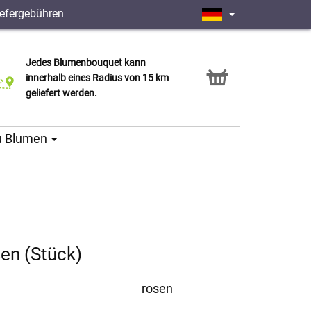
iefergebühren
Jedes Blumenbouquet kann
Click & Collect Service
innerhalb eines Radius von 15 km
geliefert werden.
u Blumen
en (Stück)
rosen