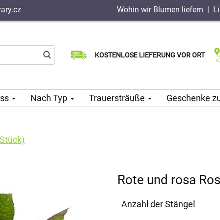
ary.cz
Wohin wir Blumen liefern
|
L
Wählen Sie Ihr Lieferdatum
KOSTENLOSE LIEFERUNG VOR ORT
Lieferung am selben Tag möglich
ass
Nach Typ
Trauersträuße
Geschenke z
Stück)
Rote und rosa Ros
Anzahl der Stängel