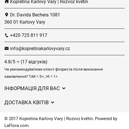
Kopretina Karlovy Vary | Rozvoz květin
Dr. Davida Bechera 1081
360 01 Karlovy Vary
+420 725 811 917
info@kopretinakarlovyvary.cz
4.8/5 ⭐ (17 відгуків)
Чи рекомендуватиме клієнт флориста після виконання
замовлення? ТАК = 5⭐, НІ = 1⭐
ІНФОРМАЦІЯ ДЛЯ ВАС
Загальні умови ведення господарської діяльності
ДОСТАВКА КВІТІВ
Захист персональних даних
Вартість доставки
Час доставки квітів – огляд можливостей
© 2017 Kopretina Karlovy Vary | Rozvoz květin. Powered by
Куди ми доставляємо квіти
LaFlora.com
.