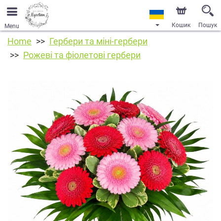
Кошик
Пошук
Menu
Home
Гербери та міні-гербери
Рожеві та фіолетові гербери