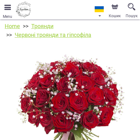
Кошик
Пошук
Menu
Home
Троянди
Червоні троянди та гіпсофіла