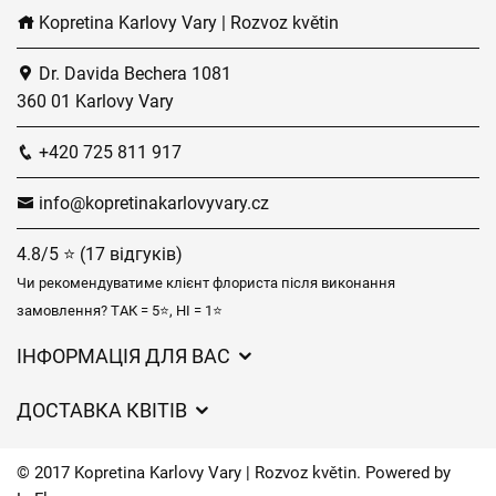
Kopretina Karlovy Vary | Rozvoz květin
Dr. Davida Bechera 1081
360 01 Karlovy Vary
+420 725 811 917
info@kopretinakarlovyvary.cz
4.8/5 ⭐ (17 відгуків)
Чи рекомендуватиме клієнт флориста після виконання
замовлення? ТАК = 5⭐, НІ = 1⭐
ІНФОРМАЦІЯ ДЛЯ ВАС
Загальні умови ведення господарської діяльності
ДОСТАВКА КВІТІВ
Захист персональних даних
Вартість доставки
Час доставки квітів – огляд можливостей
© 2017 Kopretina Karlovy Vary | Rozvoz květin. Powered by
Куди ми доставляємо квіти