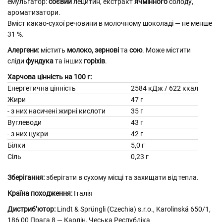
емульгатор:
соєвий
лецитин, екстракт
ячмінного
солоду,
ароматизатори.
Вміст какао-сухої речовини в молочному шоколаді — не менше
31 %.
Алергени:
містить
молоко,
зернові
та
сою
. Може містити
сліди
фундука
та інших
горіхів
.
Харчова цінність на 100 г:
Енергетична цінність
2584 кДж / 622 ккал
Жири
47 г
- з них насичені жирні кислоти
35 г
Вуглеводи
43 г
- з них цукри
42 г
Білки
5,0 г
Сіль
0,23 г
Зберігання:
зберігати в сухому місці та захищати від тепла.
Країна походження:
Італія
Дистриб’ютор:
Lindt & Sprüngli (Czechia) s.r.o., Karolinská 650/1,
186 00 Прага 8 — Карлін, Чеська Республіка