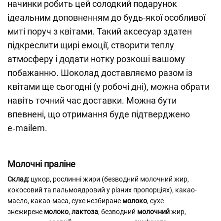
начинки робить цей солодкий подарунок
ідеальним доповненням до будь-якої особливої
миті поруч з квітами. Такий аксесуар здатен
підкреслити щирі емоції, створити теплу
атмосферу і додати нотку розкоші вашому
побажанню. Шоколад доставляємо разом із
квітами ще сьогодні (у робочі дні), можна обрати
навіть точний час доставки. Можна бути
впевнені, що отримання буде підтверджено
e‑mailem.
Молочні праліне
Склад:
цукор, рослинні жири (безводний молочний жир,
кокосовий та пальмоядровий у різних пропорціях), какао-
масло, какао-маса, сухе незбиране
молоко
, сухе
знежирене
молоко
,
лактоза
, безводний
молочний
жир,