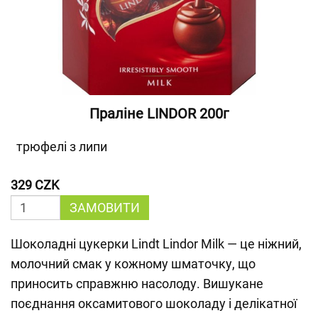
Праліне LINDOR 200г
трюфелі з липи
329 CZK
ЗАМОВИТИ
Шоколадні цукерки Lindt Lindor Milk — це ніжний,
молочний смак у кожному шматочку, що
приносить справжню насолоду. Вишукане
поєднання оксамитового шоколаду і делікатної