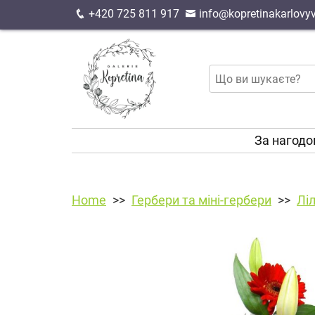
+420 725 811 917
info@kopretinakarlovyv
За нагод
Home
Гербери та міні-гербери
Ліл