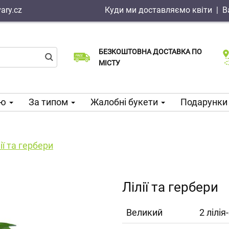
ary.cz
Куди ми доставляємо квіти
|
В
БЕЗКОШТОВНА ДОСТАВКА ПО
Виберіть дату доставки
Доставка в той же день доступна
МІСТУ
ою
За типом
Жалобні букети
Подарунки 
ії та гербери
Лілії та гербери
Великий
2 лілі