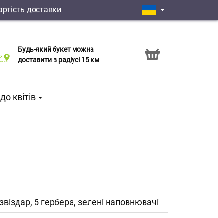
артість доставки
Будь-який букет можна
Послуга Click & Collect
доставити в радіусі 15 км
до квітів
я-звіздар, 5 гербера, зелені наповнювачі