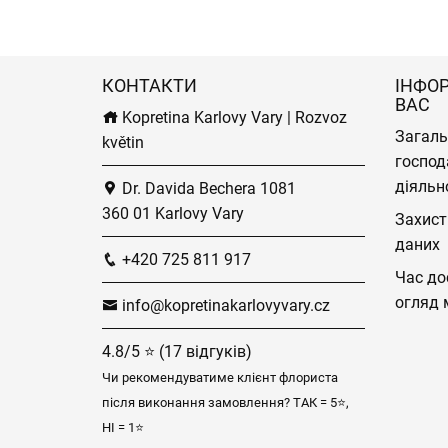
КОНТАКТИ
ІНФО
ВАС
Kopretina Karlovy Vary | Rozvoz
Загаль
květin
господ
діяльн
Dr. Davida Bechera 1081
360 01 Karlovy Vary
Захист
даних
+420 725 811 917
Час до
огляд 
info@kopretinakarlovyvary.cz
4.8/5 ⭐ (17 відгуків)
Чи рекомендуватиме клієнт флориста
після виконання замовлення? ТАК = 5⭐,
НІ = 1⭐