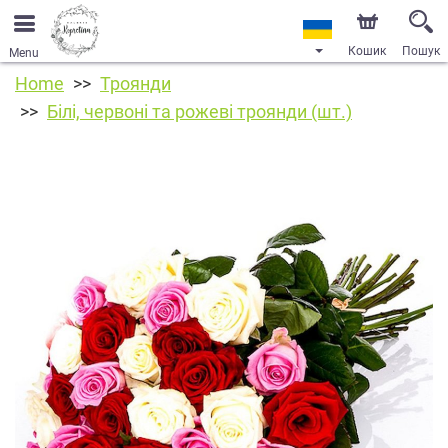
Кошик
Пошук
Menu
Home
Троянди
Білі, червоні та рожеві троянди (шт.)