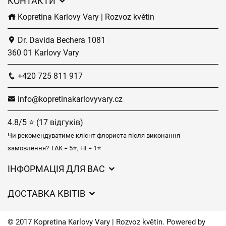
КОНТАКТИ
Kopretina Karlovy Vary | Rozvoz květin
Dr. Davida Bechera 1081
360 01 Karlovy Vary
+420 725 811 917
info@kopretinakarlovyvary.cz
4.8/5 ⭐ (17 відгуків)
Чи рекомендуватиме клієнт флориста після виконання
замовлення? ТАК = 5⭐, НІ = 1⭐
ІНФОРМАЦІЯ ДЛЯ ВАС
Загальні умови ведення господарської діяльності
ДОСТАВКА КВІТІВ
Захист персональних даних
Вартість доставки
Час доставки квітів – огляд можливостей
© 2017 Kopretina Karlovy Vary | Rozvoz květin. Powered by