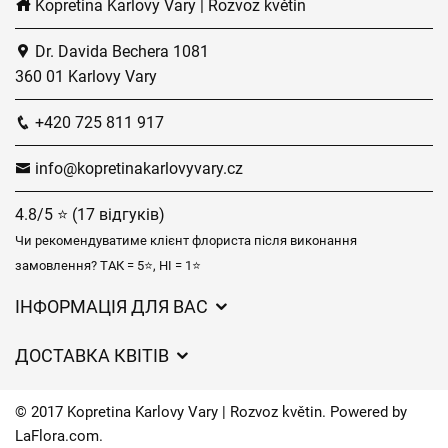
Kopretina Karlovy Vary | Rozvoz květin
Dr. Davida Bechera 1081
360 01 Karlovy Vary
+420 725 811 917
info@kopretinakarlovyvary.cz
4.8/5 ⭐ (17 відгуків)
Чи рекомендуватиме клієнт флориста після виконання
замовлення? ТАК = 5⭐, НІ = 1⭐
ІНФОРМАЦІЯ ДЛЯ ВАС
Загальні умови ведення господарської діяльності
ДОСТАВКА КВІТІВ
Захист персональних даних
Вартість доставки
Час доставки квітів – огляд можливостей
© 2017 Kopretina Karlovy Vary | Rozvoz květin. Powered by
Куди ми доставляємо квіти
LaFlora.com
.