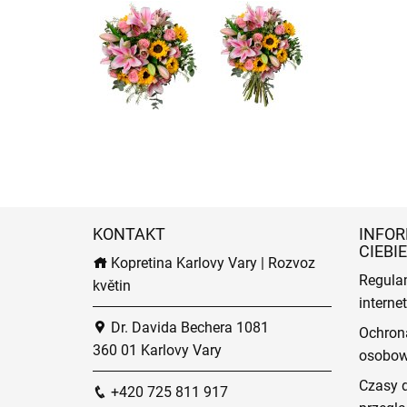
KONTAKT
INFOR
CIEBIE
Kopretina Karlovy Vary | Rozvoz
Regula
květin
intern
Dr. Davida Bechera 1081
Ochron
360 01 Karlovy Vary
osobo
Czasy 
+420 725 811 917