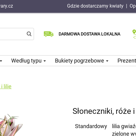
ary.cz
Gdzie dostarczamy kwiaty
|
Op
Dostawa tego samego dnia
Wybierz datę dostawy
DARMOWA DOSTAWA LOKALNA
dostępna
Według typu
Bukiety pogrzebowe
Prezen
 lilie
Słoneczniki, róże i 
Standardowy
lilia gwia
zielone w