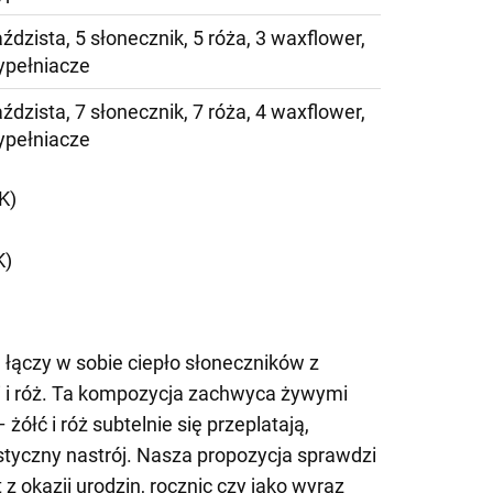
iaździsta, 5 słonecznik, 5 róża, 3 waxflower,
ypełniacze
iaździsta, 7 słonecznik, 7 róża, 4 waxflower,
ypełniacze
K)
K)
, łączy w sobie ciepło słoneczników z
lii i róż. Ta kompozycja zachwyca żywymi
żółć i róż subtelnie się przeplatają,
tyczny nastrój. Nasza propozycja sprawdzi
 z okazji urodzin, rocznic czy jako wyraz