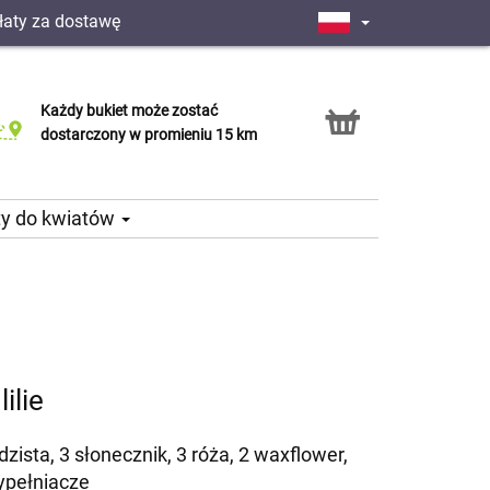
łaty za dostawę
Każdy bukiet może zostać
Usługa Click & Collect
dostarczony w promieniu 15 km
ty do kwiatów
lilie
ździsta, 3 słonecznik, 3 róża, 2 waxflower,
ypełniacze