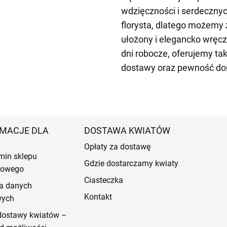
wdzięczności i serdeczny
florysta, dlatego możemy z
ułożony i elegancko wręc
dni robocze, oferujemy ta
dostawy oraz pewność do
MACJE DLA
DOSTAWA KWIATÓW
Opłaty za dostawę
min sklepu
Gdzie dostarczamy kwiaty
etowego
Ciasteczka
a danych
Kontakt
wych
dostawy kwiatów –