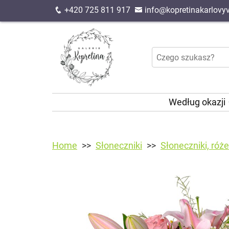
+420 725 811 917
info@kopretinakarlovyv
Według okazji
Home
Słoneczniki
Słoneczniki, róże i