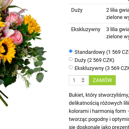
Duży
2 lilia gw
zielone w
Ekskluzywny
3 lilia gw
zielone w
Standardowy (1 569 CZ
Duży (2 569 CZK)
Ekskluzywny (3 569 CZ
ZAMÓW
Bukiet, który stworzyliśmy
delikatnością różowych li
kolorami i harmonią form – 
tworząc pogodny i optymis
się doskonale jako prezent