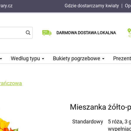
ary.cz
Gdzie dostarczamy kwiaty
|
Op
Dostawa tego samego dnia
Wybierz datę dostawy
DARMOWA DOSTAWA LOKALNA
dostępna
Według typu
Bukiety pogrzebowe
Prezen
arańczowa
Mieszanka żółto
Standardowy
5 róża, 3 
wypełnia