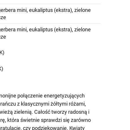
gerbera mini, eukaliptus (ekstra), zielone
cze
gerbera mini, eukaliptus (ekstra), zielone
cze
K)
K)
onijne połączenie energetyzujących
rańczu z klasycznymi żółtymi różami,
wieżą zielenią. Całość tworzy radosną i
ę, która świetnie sprawdzi się zarówno
gratulacje, czy podziękowanie. Kwiaty