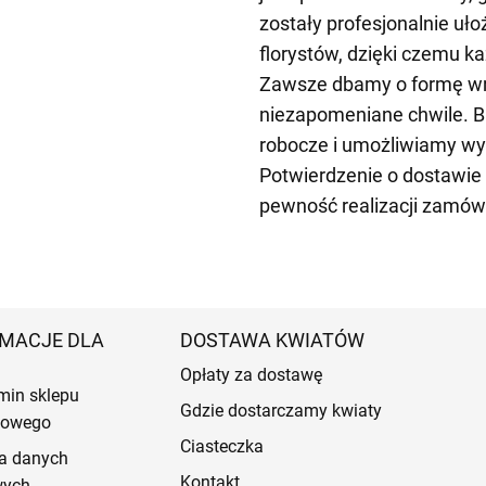
zostały profesjonalnie u
florystów, dzięki czemu k
Zawsze dbamy o formę wrę
niezapomeniane chwile. B
robocze i umożliwiamy wy
Potwierdzenie o dostawie
pewność realizacji zamów
MACJE DLA
DOSTAWA KWIATÓW
Opłaty za dostawę
min sklepu
Gdzie dostarczamy kwiaty
etowego
Ciasteczka
a danych
Kontakt
wych