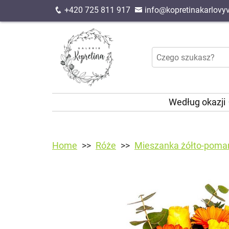
+420 725 811 917
info@kopretinakarlovyv
Według okazji
Home
Róże
Mieszanka żółto-pom