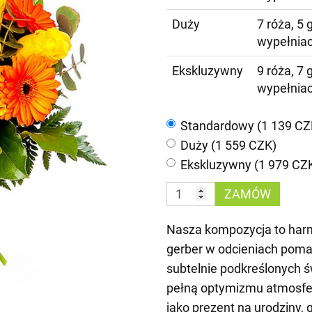
Duży
7 róża, 5 
wypełnia
Ekskluzywny
9 róża, 7 
wypełnia
Standardowy (1 139 CZ
Duży (1 559 CZK)
Ekskluzywny (1 979 CZ
ZAMÓW
Nasza kompozycja to harm
gerber w odcieniach poma
subtelnie podkreślonych ś
pełną optymizmu atmosfer
jako prezent na urodziny, 