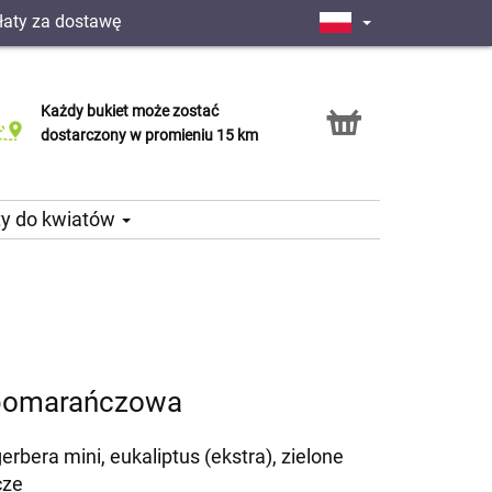
łaty za dostawę
Każdy bukiet może zostać
Usługa Click & Collect
dostarczony w promieniu 15 km
ty do kwiatów
-pomarańczowa
gerbera mini, eukaliptus (ekstra), zielone
cze