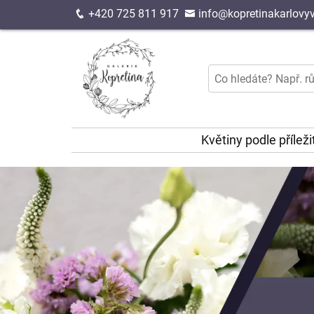
+420 725 811 917
info@kopretinakarlovyv
Květiny podle příleži