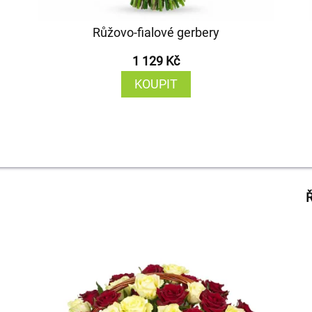
Růžovo-fialové gerbery
1 129 Kč
KOUPIT
Ř