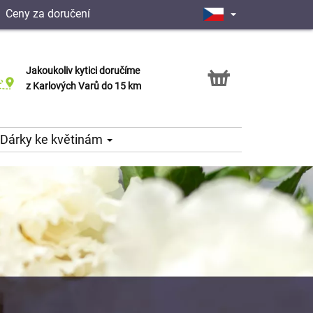
|
Ceny za doručení
Jakoukoliv kytici doručíme
Možnost vyzvednout v naší květince
z Karlových Varů do 15 km
Dárky ke květinám