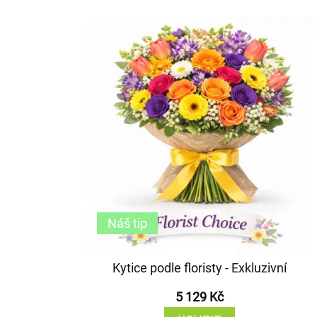
Náš tip
Kytice podle floristy - Exkluzivní
5 129 Kč