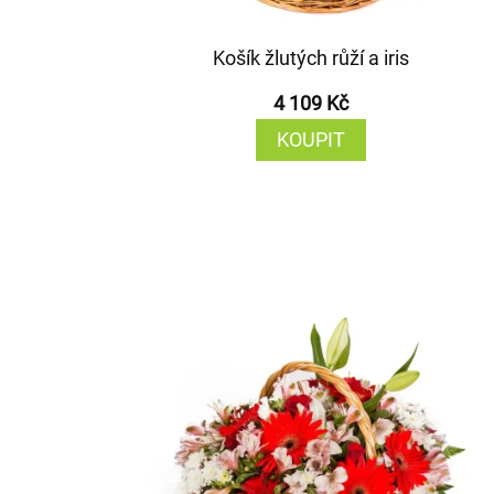
Košík žlutých růží a iris
4 109 Kč
KOUPIT