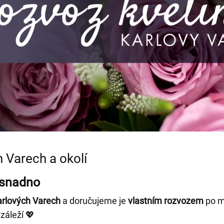
 Varech a okolí
 snadno
arlových Varech
a doručujeme je
vlastním rozvozem
po m
záleží 💖